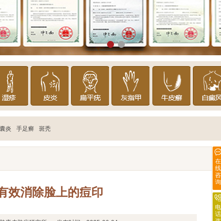
囊炎
手足癣
斑秃
在
线
咨
询
有效消除脸上的痘印
电
话