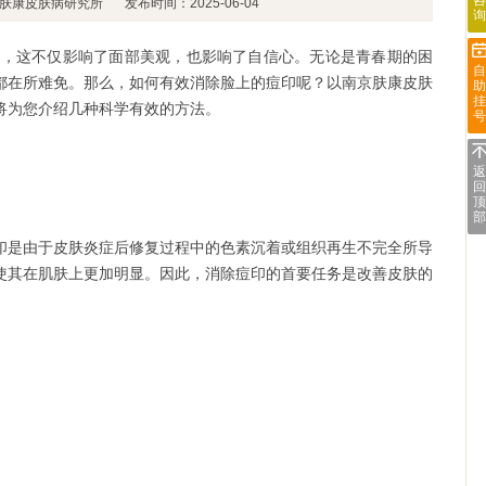
咨
肤康皮肤病研究所
发布时间：2025-06-04
询
这不仅影响了面部美观，也影响了自信心。无论是青春期的困
自
都在所难免。那么，如何有效消除脸上的痘印呢？以南京肤康皮肤
助
挂
将为您介绍几种科学有效的方法。
号
返
回
顶
部
是由于皮肤炎症后修复过程中的色素沉着或组织再生不完全所导
使其在肌肤上更加明显。因此，消除痘印的首要任务是改善皮肤的