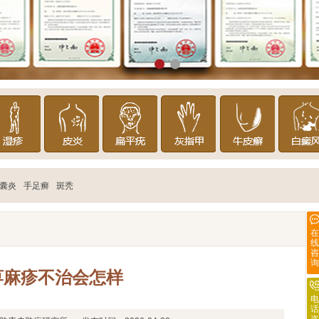
囊炎
手足癣
斑秃
在
线
咨
询
荨麻疹不治会怎样
电
话