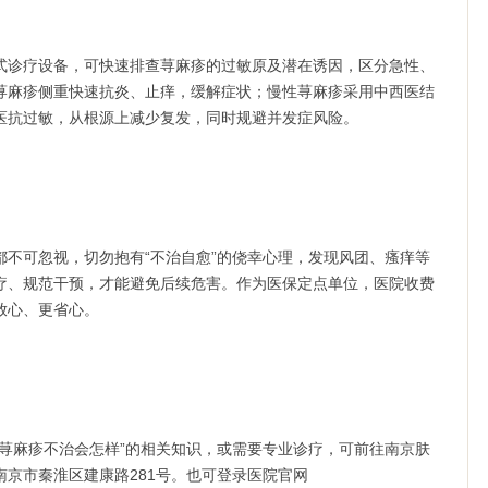
诊疗设备，可快速排查荨麻疹的过敏原及潜在诱因，区分急性、
荨麻疹侧重快速抗炎、止痒，缓解症状；慢性荨麻疹采用中西医结
医抗过敏，从根源上减少复发，同时规避并发症风险。
可忽视，切勿抱有“不治自愈”的侥幸心理，发现风团、瘙痒等
疗、规范干预，才能避免后续危害。作为医保定点单位，医院收费
放心、更省心。
麻疹不治会怎样”的相关知识，或需要专业诊疗，可前往南京肤
京市秦淮区建康路281号。也可登录医院官网