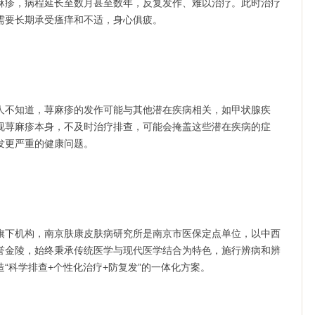
麻疹，病程延长至数月甚至数年，反复发作、难以治疗。此时治疗
需要长期承受瘙痒和不适，身心俱疲。
不知道，荨麻疹的发作可能与其他潜在疾病相关，如甲状腺疾
视荨麻疹本身，不及时治疗排查，可能会掩盖这些潜在疾病的症
发更严重的健康问题。
下机构，南京肤康皮肤病研究所是南京市医保定点单位，以中西
誉金陵，始终秉承传统医学与现代医学结合为特色，施行辨病和辨
“科学排查+个性化治疗+防复发”的一体化方案。