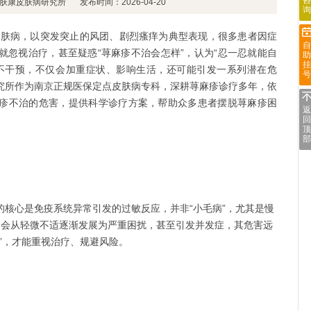
咨
肤康皮肤病研究所
发布时间：2026-04-20
询
病，以突发突止的风团、剧烈瘙痒为典型表现，很多患者因症
自
就忽视治疗，甚至疑惑“荨麻疹不治会怎样”，认为“忍一忍就能自
助
挂
不干预，不仅会加重症状、影响生活，还可能引发一系列潜在危
号
究所作为南京正规医保定点皮肤病专科，深耕荨麻疹诊疗多年，依
疹不治的危害，提供科学诊疗方案，帮助众多患者摆脱荨麻疹困
返
回
顶
部
心是免疫系统异常引发的过敏反应，并非“小毛病”，尤其是慢
，会从轻微不适逐渐发展为严重困扰，甚至引发并发症，其危害远
”，才能重视治疗、规避风险。