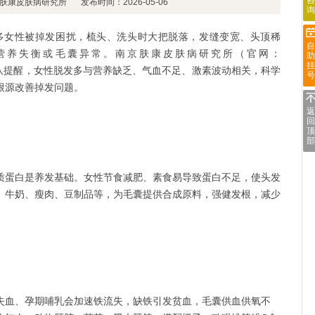
咨
肤康皮肤病研究所
发布时间：2026-05-06
询
性被掉发困扰，梳头、洗头时大把脱落，发缝变宽、头顶稀
自
营养失衡或毛囊异常。南京肤康皮肤病研究所（官网：
助
挂
m/）皮肤科团队提醒，女性脱发多与营养缺乏、气血不足、激素波动相关，科学
号
根源改善掉发问题。
返
回
顶
部
蛋白是养发基础。女性节食减肥、素食易导致蛋白不足，使头发
、牛奶、瘦肉、豆制品等，为毛囊提供合成原料，强健发根，减少
血、孕期哺乳会加速铁流失，缺铁引发贫血，毛囊供血供氧不