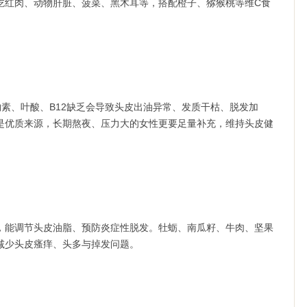
吃红肉、动物肝脏、菠菜、黑木耳等，搭配橙子、猕猴桃等维C食
、叶酸、B12缺乏会导致头皮出油异常、发质干枯、脱发加
是优质来源，长期熬夜、压力大的女性更要足量补充，维持头皮健
能调节头皮油脂、预防炎症性脱发。牡蛎、南瓜籽、牛肉、坚果
减少头皮瘙痒、头多与掉发问题。