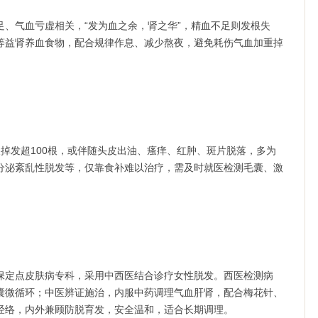
气血亏虚相关，“发为血之余，肾之华”，精血不足则发根失
等益肾养血食物，配合规律作息、减少熬夜，避免耗伤气血加重掉
发超100根，或伴随头皮出油、瘙痒、红肿、斑片脱落，多为
分泌紊乱性脱发等，仅靠食补难以治疗，需及时就医检测毛囊、激
定点皮肤病专科，采用中西医结合诊疗女性脱发。西医检测病
囊微循环；中医辨证施治，内服中药调理气血肝肾，配合梅花针、
经络，内外兼顾防脱育发，安全温和，适合长期调理。