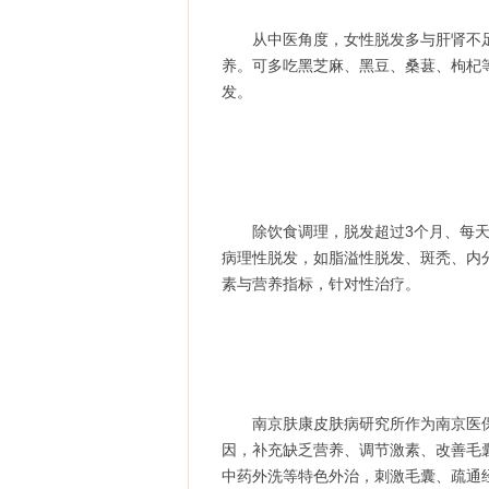
从中医角度，女性脱发多与肝肾不足、
养。可多吃黑芝麻、黑豆、桑葚、枸杞
发。
除饮食调理，脱发超过3个月、每天掉
病理性脱发，如脂溢性脱发、斑秃、内
素与营养指标，针对性治疗。
南京肤康皮肤病研究所作为南京医保
因，补充缺乏营养、调节激素、改善毛
中药外洗等特色外治，刺激毛囊、疏通