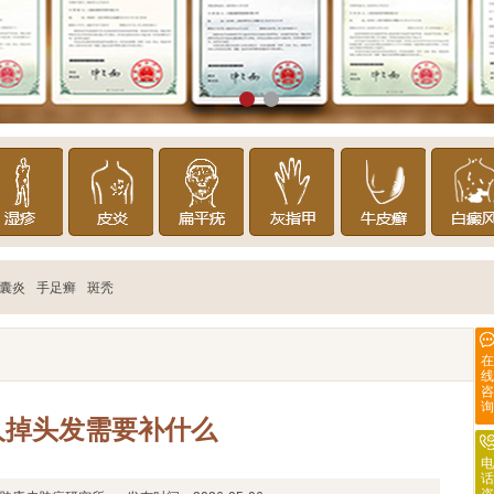
囊炎
手足癣
斑秃
在
线
咨
询
人掉头发需要补什么
电
话