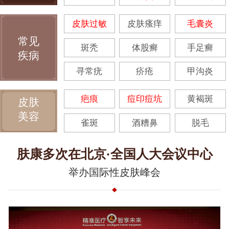
皮肤过敏
皮肤瘙痒
毛囊炎
常见
斑秃
体股癣
手足癣
疾病
寻常疣
疥疮
甲沟炎
疤痕
痘印痘坑
黄褐斑
皮肤
美容
雀斑
酒糟鼻
脱毛
肤康多次在北京·全国人大会议中心
举办国际性皮肤峰会