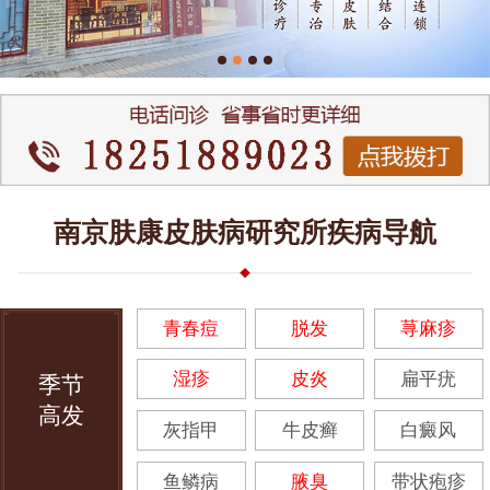
南京肤康皮肤病研究所疾病导航
青春痘
脱发
荨麻疹
湿疹
皮炎
扁平疣
季节
高发
灰指甲
牛皮癣
白癜风
鱼鳞病
腋臭
带状疱疹