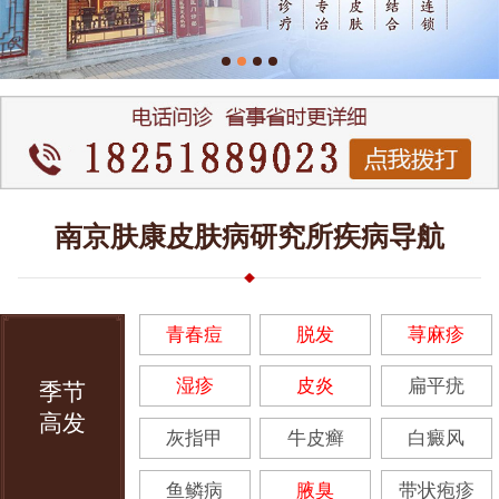
南京肤康皮肤病研究所疾病导航
青春痘
脱发
荨麻疹
湿疹
皮炎
扁平疣
季节
高发
灰指甲
牛皮癣
白癜风
鱼鳞病
腋臭
带状疱疹