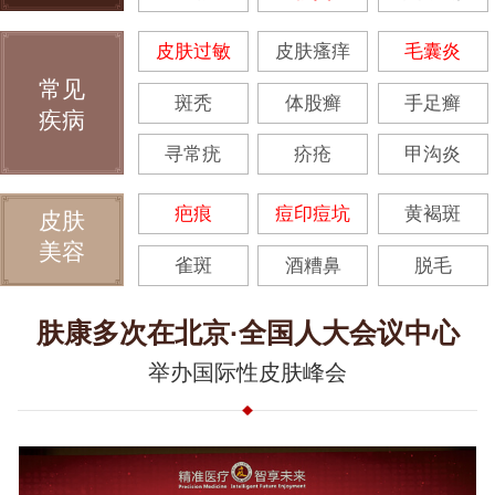
皮肤过敏
皮肤瘙痒
毛囊炎
常见
斑秃
体股癣
手足癣
疾病
寻常疣
疥疮
甲沟炎
疤痕
痘印痘坑
黄褐斑
皮肤
美容
雀斑
酒糟鼻
脱毛
肤康多次在北京·全国人大会议中心
举办国际性皮肤峰会