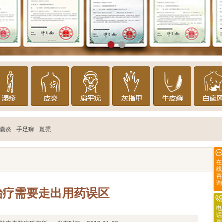
囊炎
手足癣
斑秃
在
线
咨
询
治疗需要走出用药误区
电
话