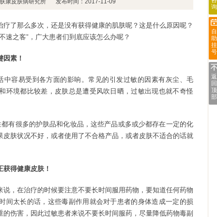
咨
肤康皮肤病研究所
发布时间：2017-11-09
询
治疗了那么多次，还是没有获得健康的肌肤呢？这是什么原因呢？
自
不速之客”，广大患者们到底应该怎么办呢？
助
挂
号
键因素！
返
活中容易受到各方面的影响。常见的引发过敏的因素有灰尘、毛
回
顶
和环境都比较差，皮肤总是遭受风吹日晒，过敏出现也就不奇怪
部
性都有很多的护肤品和化妆品，这些产品或多或少都存在一定的化
果皮肤状况不好，或者使用了不合格产品，或者皮肤不适合的话就
正获得健康皮肤！
来说，在治疗的时候要注意不要长时间服用药物，要知道任何药物
时间太长的话，这些毒副作用就会对于患者的身体造成一定的损
重的伤害，因此过敏患者来说不要长时间服药，尽量降低药物毒副